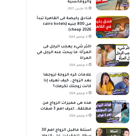
والرومانسية
16 مارس 2025
فنادق رخيصة فى القاهرة تبدأ
من 800 جنيه (cairo hotels
cheap 2026)
6 نوفمبر 2024
اكثر شيء يعجب الرجل فى
المرأة: ما يبحث عنه الرجل في
المراة
4 نوفمبر 2024
علامات كره الزوجة لزوجها
بعد الزواج.. كيف تعرف إذا
كانت زوجتك تكرهك؟
4 نوفمبر 2024
هذه هى مميزات الزواج من
مطلقة.. اعرف اهم 3 صفات
4 نوفمبر 2024
اسئلة ماقبل الزواج اهم 30