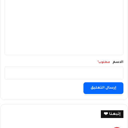
ا
ل
ت
ع
ل
ي
ق
*
الاسم
مطلوب*
م
ط
ل
و
ب
*
إتبعنا ❤️