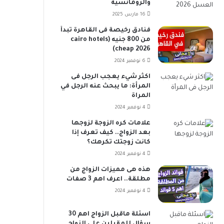
والرومانسية
16 مارس 2025
فنادق رخيصة فى القاهرة تبدأ
من 800 جنيه (cairo hotels
cheap 2026)
6 نوفمبر 2024
اكثر شيء يعجب الرجل فى
المرأة: ما يبحث عنه الرجل في
المراة
4 نوفمبر 2024
علامات كره الزوجة لزوجها
بعد الزواج.. كيف تعرف إذا
كانت زوجتك تكرهك؟
4 نوفمبر 2024
هذه هى مميزات الزواج من
مطلقة.. اعرف اهم 3 صفات
4 نوفمبر 2024
اسئلة ماقبل الزواج اهم 30