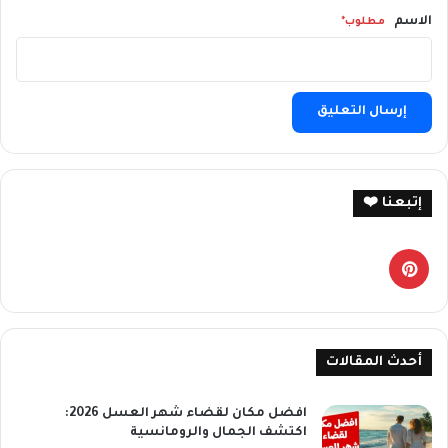
*
الاسم
مطلوب*
م
ط
ل
و
ب
*
إتبعنا ❤️
بينتيريست
أحدث المقالات
افضل مكان لقضاء شهر العسل 2026:
اكتشف الجمال والرومانسية